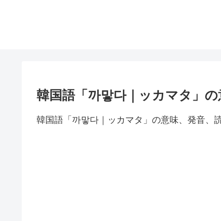
韓国語「까맣다｜ッカマタ」の
韓国語「까맣다｜ッカマタ」の意味、発音、