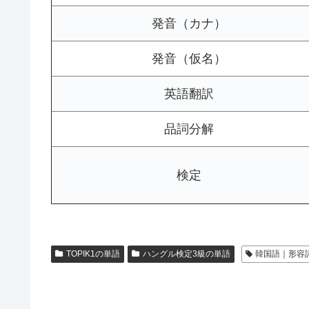
発音（カナ）
発音（仮名）
英語翻訳
品詞分解
検定
TOPIK1の単語
ハングル検定3級の単語
韓国語｜形容