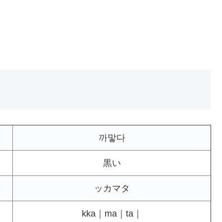
까맣다
黒い
ッカマタ
kka｜ma｜ta｜