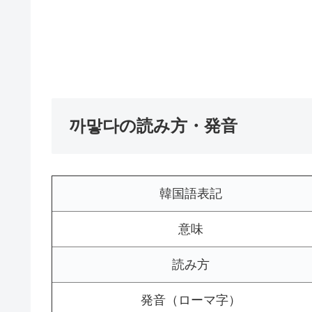
까맣다の読み方・発音
韓国語表記
意味
読み方
発音（ローマ字）