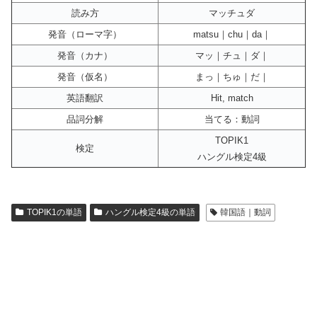
読み方
マッチュダ
発音（ローマ字）
matsu｜chu｜da｜
発音（カナ）
マッ｜チュ｜ダ｜
発音（仮名）
まっ｜ちゅ｜だ｜
英語翻訳
Hit, match
品詞分解
当てる：動詞
TOPIK1
検定
ハングル検定4級
TOPIK1の単語
ハングル検定4級の単語
韓国語｜動詞