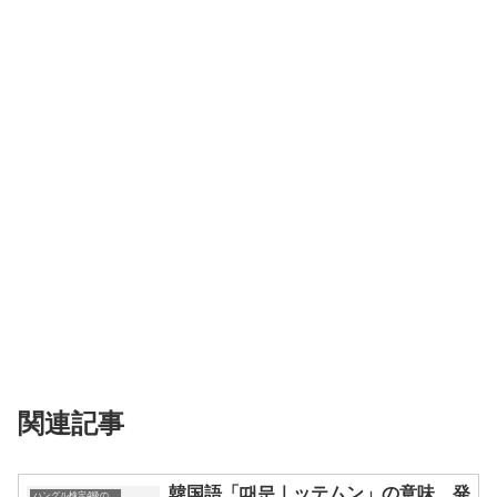
関連記事
韓国語「때문｜ッテムン」の意味、発
ハングル検定4級の単語