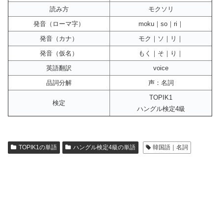
読み方
モクソリ
発音（ローマ字）
moku｜so｜ri｜
発音（カナ）
モク｜ソ｜リ｜
発音（仮名）
もく｜そ｜り｜
英語翻訳
voice
品詞分解
声：名詞
TOPIK1
検定
ハングル検定4級
TOPIK1の単語
ハングル検定4級の単語
韓国語｜名詞