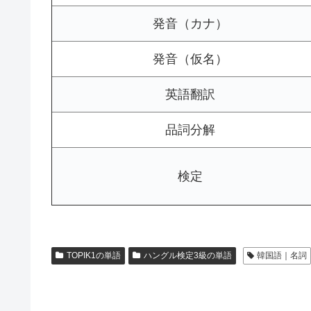
発音（カナ）
発音（仮名）
英語翻訳
品詞分解
検定
TOPIK1の単語
ハングル検定3級の単語
韓国語｜名詞