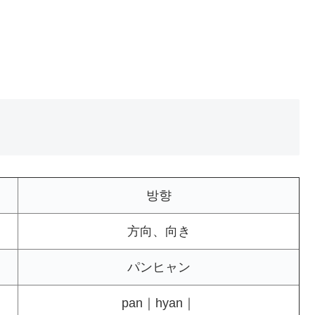
방향
方向、向き
パンヒャン
pan｜hyan｜