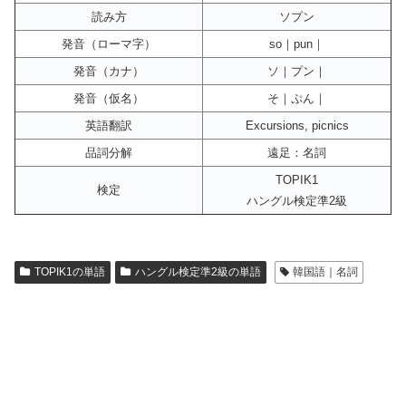
読み方
ソプン
発音（ローマ字）
so｜pun｜
発音（カナ）
ソ｜プン｜
発音（仮名）
そ｜ぷん｜
英語翻訳
Excursions, picnics
品詞分解
遠足：名詞
TOPIK1
検定
ハングル検定準2級
TOPIK1の単語
ハングル検定準2級の単語
韓国語｜名詞