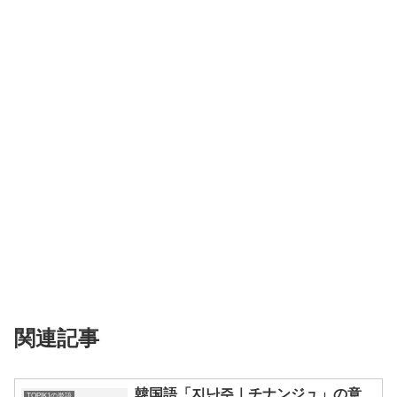
関連記事
韓国語「지난주｜チナンジュ」の意
TOPIK1の単語