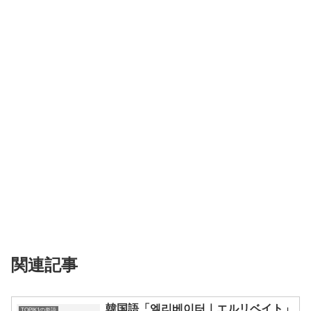
関連記事
韓国語「엘리베이터｜エルリベイト」
TOPIK1の単語