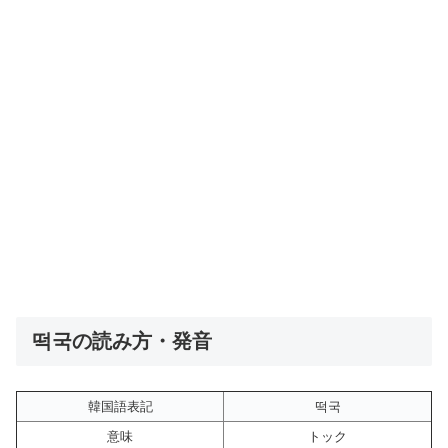
떡국の読み方・発音
韓国語表記
떡국
意味
トック