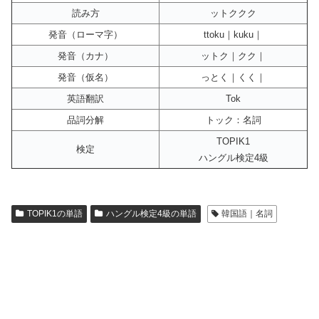
読み方
ットククク
発音（ローマ字）
ttoku｜kuku｜
発音（カナ）
ットク｜クク｜
発音（仮名）
っとく｜くく｜
英語翻訳
Tok
品詞分解
トック：名詞
TOPIK1
検定
ハングル検定4級
TOPIK1の単語
ハングル検定4級の単語
韓国語｜名詞