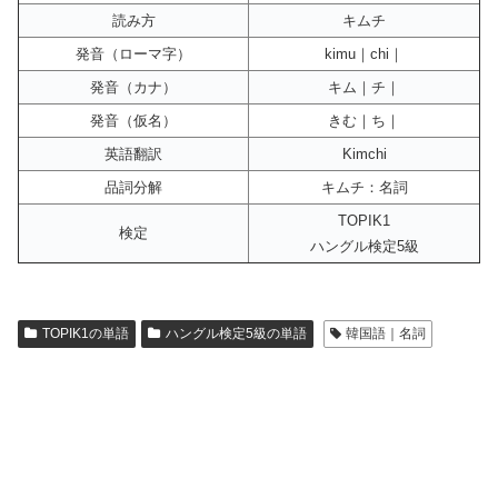
読み方
キムチ
発音（ローマ字）
kimu｜chi｜
発音（カナ）
キム｜チ｜
発音（仮名）
きむ｜ち｜
英語翻訳
Kimchi
品詞分解
キムチ：名詞
TOPIK1
検定
ハングル検定5級
TOPIK1の単語
ハングル検定5級の単語
韓国語｜名詞