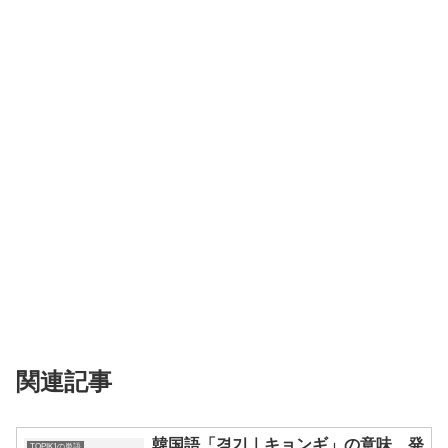
関連記事
韓国語「경기｜キョンギ」の意味、発
TOPIK1の単語