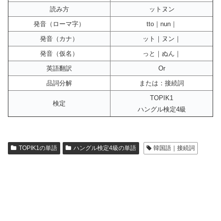
読み方
ットヌン
発音（ローマ字）
tto｜nun｜
発音（カナ）
ット｜ヌン｜
発音（仮名）
っと｜ぬん｜
英語翻訳
Or
品詞分解
または：接続詞
TOPIK1
検定
ハングル検定4級
TOPIK1の単語
ハングル検定4級の単語
韓国語｜接続詞