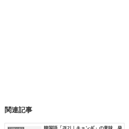
関連記事
韓国語「경기｜キョンギ」の意味、発
TOPIK1の単語